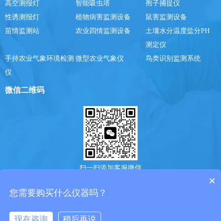
高空测报灯
智能吸虫塔
孢子捕捉仪
性诱测报灯
植物病害监测设备
鼠害监测设备
苗情监测站
农业四情监测设备
土壤水分温度盐分PH
测定仪
手持农业气象环境检测
微型农业气象仪
鸟类识别监测系统
仪
微信二维码
扫一扫添加客服微信
×
您需要购买什么仪器吗？
Copyright @ 2025-2030山东风途物联网科技有限公司版权所有. ICP备案号：
鲁ICP备19014883号-7
鲁公网安备37079402370775号
现在咨询
稍后再说
在线咨询
电话/微信