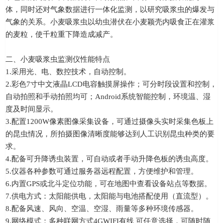
体，同时还对气象数据进行一体化监测，以研究吸浆虫的爆发与
气象的关系。小麦吸浆虫以幼虫潜伏在小麦颖壳内吸食正在灌浆
的麦粒，使千粒重下降造成减产。
二、小麦吸浆虫监测仪性能特点
1.采用光、电、数控技术，自动控制。
2.彩色7寸中文液晶LCD电容触摸屏操作；可分时段设置和控制，
自动拍照和手动拍照均可；Android系统智能控制，环境温、湿
度及时间显示。
3.配置1200W像素图像采集设备，可通过摄像头实时采集色板上
的昆虫情况，所拍摄图像清晰度能够达到人工识别昆虫种类的要
求。
4.配备可升降诱虫装置，可自动或者手动升降色板的诱虫高度。
5.仪器各种参数可通过服务器远程配置，方便维护和管理。
6.内置GPS或北斗定位功能，可在地图中查看设备站点等数据。
7.供电方式：太阳能供电，太阳能与电池搭配使用（直流型）。
8.配备风速、风向、空温、空湿、雨量等多种环境传感器。
9.网络模式：多种联网方式4GWIFI有线 可任意选择，可随时随