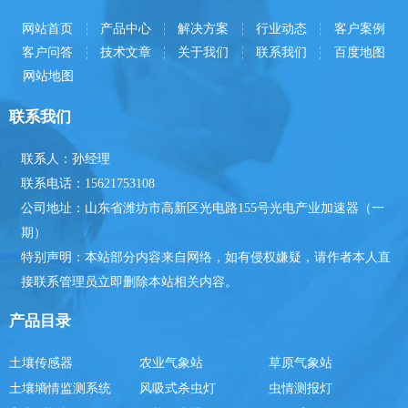
断。比如土壤温度继续下降，就有可能表示土壤通透性恶化，
网站首页
产品中心
解决方案
行业动态
客户案例
有可能影响农作物生长。这时，农民或者农业专家可采取适当
客户问答
技术文章
关于我们
联系我们
百度地图
措施提高土壤通透性，促进作物生长。
网站地图
联系我们
联系人：孙经理
联系电话：15621753108
公司地址：山东省潍坊市高新区光电路155号光电产业加速器（一
期）
特别声明：本站部分内容来自网络，如有侵权嫌疑，请作者本人直
接联系管理员立即删除本站相关内容。
产品目录
土壤传感器
农业气象站
草原气象站
土壤墒情监测系统
风吸式杀虫灯
虫情测报灯