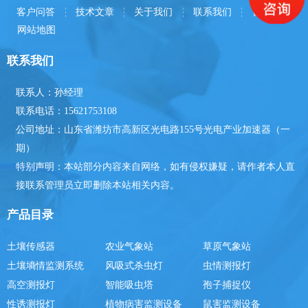
客户问答
技术文章
关于我们
联系我们
百度地图
网站地图
联系我们
联系人：孙经理
联系电话：15621753108
公司地址：山东省潍坊市高新区光电路155号光电产业加速器（一
期）
特别声明：本站部分内容来自网络，如有侵权嫌疑，请作者本人直
接联系管理员立即删除本站相关内容。
产品目录
土壤传感器
农业气象站
草原气象站
土壤墒情监测系统
风吸式杀虫灯
虫情测报灯
高空测报灯
智能吸虫塔
孢子捕捉仪
性诱测报灯
植物病害监测设备
鼠害监测设备