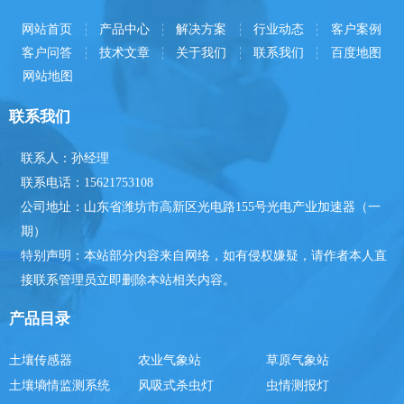
网站首页
产品中心
解决方案
行业动态
客户案例
客户问答
技术文章
关于我们
联系我们
百度地图
网站地图
联系我们
联系人：孙经理
联系电话：15621753108
公司地址：山东省潍坊市高新区光电路155号光电产业加速器（一
期）
特别声明：本站部分内容来自网络，如有侵权嫌疑，请作者本人直
接联系管理员立即删除本站相关内容。
产品目录
土壤传感器
农业气象站
草原气象站
土壤墒情监测系统
风吸式杀虫灯
虫情测报灯