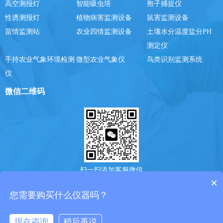
高空测报灯
智能吸虫塔
孢子捕捉仪
性诱测报灯
植物病害监测设备
鼠害监测设备
苗情监测站
农业四情监测设备
土壤水分温度盐分PH
测定仪
手持农业气象环境检测
微型农业气象仪
鸟类识别监测系统
仪
微信二维码
扫一扫添加客服微信
×
您需要购买什么仪器吗？
Copyright @ 2025-2030山东风途物联网科技有限公司版权所有. ICP备案号：
鲁ICP备19014883号-7
鲁公网安备37079402370775号
现在咨询
稍后再说