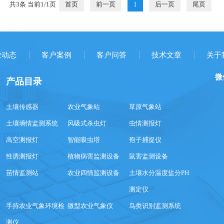
共3条 当前1/1页
首页
前一页
1
后一页
尾页
业动态
客户案例
客户问答
技术文章
关于
微
产品目录
土壤传感器
农业气象站
草原气象站
土壤墒情监测系统
风吸式杀虫灯
虫情测报灯
高空测报灯
智能吸虫塔
孢子捕捉仪
性诱测报灯
植物病害监测设备
鼠害监测设备
苗情监测站
农业四情监测设备
土壤水分温度盐分PH
测定仪
手持农业气象环境检
微型农业气象仪
鸟类识别监测系统
测仪