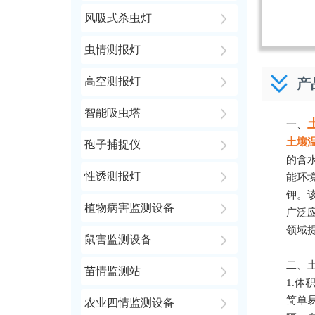
风吸式杀虫灯
虫情测报灯
高空测报灯
产
智能吸虫塔
一、
土壤
孢子捕捉仪
的含
性诱测报灯
能环
钾。
植物病害监测设备
广泛
领域
鼠害监测设备
二、
苗情监测站
1.
简单
农业四情监测设备