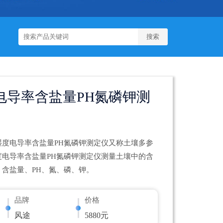
电导率含盐量PH氮磷钾测
湿度电导率含盐量PH氮磷钾测定仪又称土壤多参
电导率含盐量PH氮磷钾测定仪测量土壤中的含
含盐量、PH、氮、磷、钾。
品牌
价格
风途
5880元