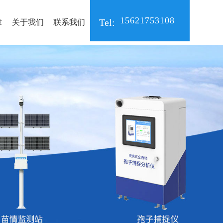
15621753108
Tel:
章
关于我们
联系我们