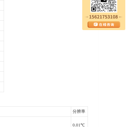
分辨率
0.01℃