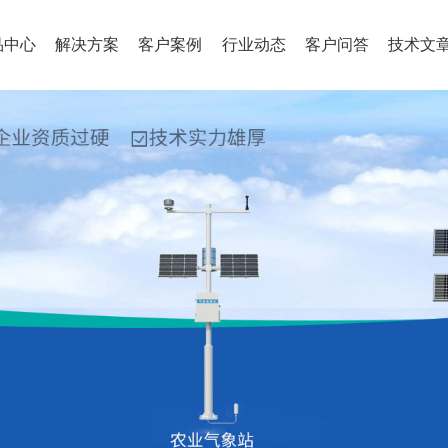
品中心
解决方案
客户案例
行业动态
客户问答
技术文