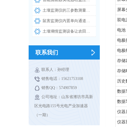
屏幕
土壤监测仪的三参数测量精度及其在智慧农业中的应用
双电
鼠害监测仪内置单向通道与高清摄像头实现自动拍照识别上报
电池
土壤墒情监测设备让农田灌溉告别凭经验决策
电极
电极
联系我们
存储
联系人：孙经理
存储
销售电话：15621753108
历史
销售QQ：574907859
数据
公司地址：山东省潍坊市高新
数据
区光电路155号光电产业加速器
仪器
（一期）
仪器