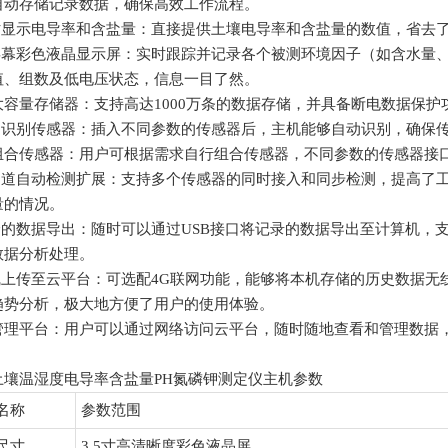
自动存储记录数据，确保高效工作流程。
同时显示电导率和含盐量：直接提供土壤电导率和含盐量的数值，省去
大屏幕彩色液晶显示屏：实时跟踪并记录各个被测环境因子（如含水量
值、组数及低电压状态，信息一目了然。
大容量存储器：支持高达1000万条的数据存储，并具备断电数据保
自动识别传感器：插入不同参数的传感器后，主机能够自动识别，确保
组合传感器：用户可根据需求自行组合传感器，不同参数的传感器接
多通道自动检测扩展：支持多个传感器的同时接入和同步检测，提高了
量的情况。
便捷的数据导出：随时可以通过USB接口将记录的数据导出至计算机，支
数据分析处理。
无线上传至云平台：可选配4G联网功能，能够将本机存储的历史数据
趋势分析，极大地方便了用户的使用体验。
管理平台：用户可以通过网络访问云平台，随时随地查看和管理数据
土壤温湿度电导率含盐量PH氮磷钾测定仪主机参数
名称
参数范围
尺寸
3.5寸高清晰度彩色液晶屏