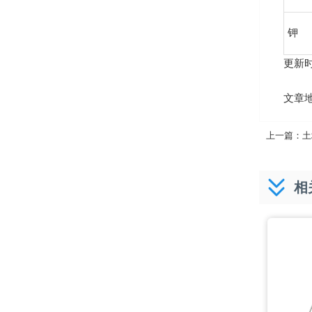
钾
更新时间
文章
上一篇：
土
相