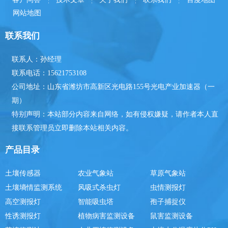
网站地图
联系我们
联系人：孙经理
联系电话：15621753108
公司地址：山东省潍坊市高新区光电路155号光电产业加速器（一
期）
特别声明：本站部分内容来自网络，如有侵权嫌疑，请作者本人直
接联系管理员立即删除本站相关内容。
产品目录
土壤传感器
农业气象站
草原气象站
土壤墒情监测系统
风吸式杀虫灯
虫情测报灯
高空测报灯
智能吸虫塔
孢子捕捉仪
性诱测报灯
植物病害监测设备
鼠害监测设备