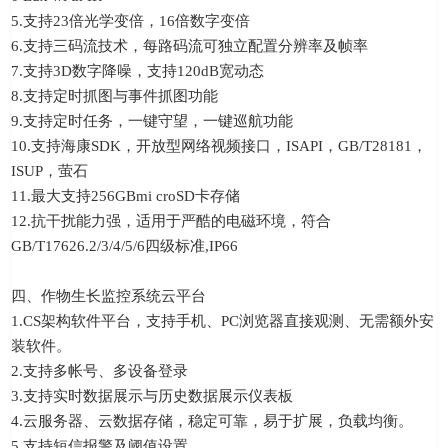
5.支持23倍光学变倍，16倍数字变倍
6.支持三码流技术，每路码流可独立配置分辨率及帧率
7.支持3D数字降噪，支持120dB宽动态
8.支持定时抓图与事件抓图功能
9.支持定时任务，一键守望，一键巡航功能
10.支持海康SDK，开放型网络视频接口，ISAPI，GB/T28181，
ISUP，萤石
11.最大支持256GBmi croSD卡存储
12.抗干扰能力强，适用于严酷的电磁环境，符合
GB/T17626.2/3/4/5/6四级标准,IP66
四、作物生长监控系统云平台
1.CS架构软件平台，支持手机、PC浏览器直接观测、无需额外安
装软件。
2.支持多帐号、多设备登录
3.支持实时数据展示与历史数据展示仪表板
4.云服务器、云数据存储，稳定可靠，易于扩展，负载均衡。
5.支持短信报警及阈值设置