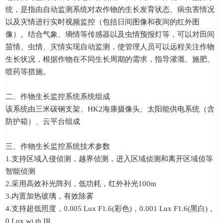
统，是指由自动监测系统对农作物的生长发育状态、病虫害情况
以及灾情进行实时视频监控（包括日间图像和夜间的红外图
像）。结合气象、墒情等传感器以及虫情预报灯等，可以对田间
苗情、虫情、灾情实现自动监测，使管理人员可以远程关注作物
生长状况，根据作物在不同生长周期的需求，指导灌溉、施肥、
喷药等措施。
二、作物生长监控系统系统组成
该系统由三米碳钢支架、HK2海康摄像头、太阳能供电系统（含
防护箱）、云平台组成
三、作物生长监控系统技术参数
1.支持区域入侵侦测，越界侦测，进入区域侦测和离开区域侦等
智能侦测
2.采用高效补光阵列，低功耗，红外补光100m
3.内置加热玻璃，有效除雾
4.支持超低照度，0.005 Lux F1.6(彩色)，0.001 Lux F1.6(黑白)，
0 Lux wi th IR