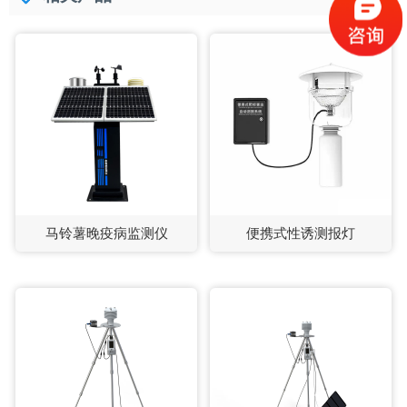
马铃薯晚疫病监测仪
便携式性诱测报灯