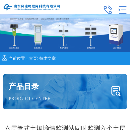
当前位置：
首页
>
技术文章
产品目录
PRODUCT CENTER
六层管式土壤墒情监测站同时监测六个土层