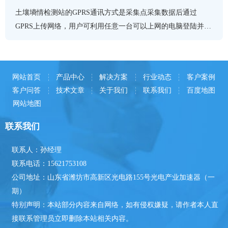
土壤墒情检测站的GPRS通讯方式是采集点采集数据后通过
GPRS上传网络，用户可利用任意一台可以上网的电脑登陆并查
看数据
网站首页
产品中心
解决方案
行业动态
客户案例
客户问答
技术文章
关于我们
联系我们
百度地图
网站地图
联系我们
联系人：孙经理
联系电话：15621753108
公司地址：山东省潍坊市高新区光电路155号光电产业加速器（一
期）
特别声明：本站部分内容来自网络，如有侵权嫌疑，请作者本人直
接联系管理员立即删除本站相关内容。