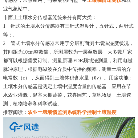
传感器，常被应用于与采集器匹配产生
土壤墒情速测仪
和农
业气象站中。
市面上土壤水分传感器笼统来分有两大类：
1，针式的土壤水分传感器有三针式湿度计，五针式，两针式
等；,
2，管式土壤水分传感器常用于分层剖面测土壤温湿度状况，
其间距为10cm整数倍，所测层数为一层至数层，大多数厂家
都可以根据需要订制。测量原理:FDR频域法测量，利用电磁
脉冲原理，根据电磁波在介质中传播的频率，测量土壤的介
电常数（ε），从而得到土壤体积含水量（θv）。用途功能：
土壤水分传感器是测定土壤中湿度含量的传感器，应用在节
水农业灌溉，温室大棚蔬菜，花卉园艺，草地牧场，土壤速
测，植物培养和科学试验。
推荐阅读：
农业土壤墒情监测系统科学控制土壤湿度