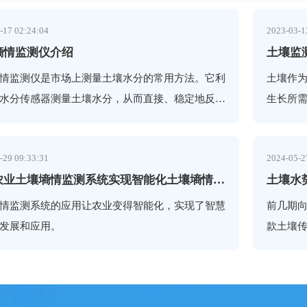
-17 02:24:04
2023-03-1
墒情监测仪介绍
土壤监
情监测仪是市场上测量土壤水分的常用方法。它利
土壤作
水分传感器测量土壤水分，从而直接、稳定地反映
生长所
壤的真实含水量。此外，土壤水分测量仪是一种高
展，人
高灵敏
断已经
-29 09:33:31
2024-05-2
出现，
智慧农业土壤墒情监测系统实现智能化土壤墒情监测
土壤水
测器为
要对什
情监测系统的应用让农业变得智能化，实现了智慧
前几期
发展和应用。
款土壤