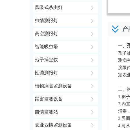
风吸式杀虫灯
虫情测报灯
产
高空测报灯
一、
智能吸虫塔
孢子
孢子捕捉仪
测病
度限
性诱测报灯
定农
植物病害监测设备
二、
1.
鼠害监测设备
2.
清零
苗情监测站
3.
农业四情监测设备
4.