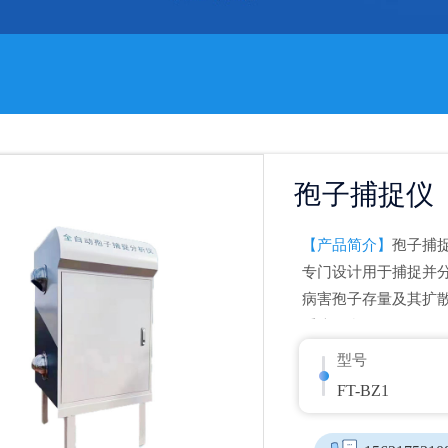
孢子捕捉仪
【产品简介】
孢子捕
专门设计用于捕捉并
病害孢子存量及其扩
系统平台。
型号
FT-BZ1