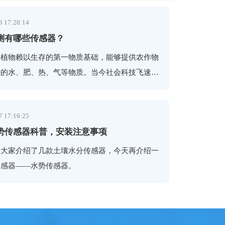
3 17:28:14
测有哪些传感器？
为植物赖以生存的第一物质基础，能够提供农作物
需的水、肥、热、气等物质。当今社会科技飞速发
们对于农业种植土壤的要求也越来越高，传统的判
不需要靠经验来判断，各种智能土壤传感器也随之
7 17:16:25
使得现代农业更加高效和精准，各种不同的土壤检
势传感器科普，安装注意事项
农业的种植生产提供科学的数据依据。那么究竟需
么参数进行监测？都在扮演什么角色？
向大家介绍了几款土壤水分传感器，今天再介绍一
传感器——水势传感器。