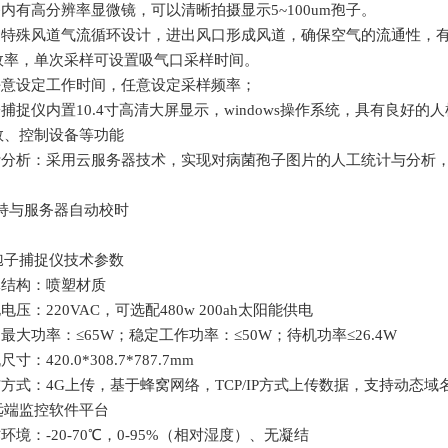
备内有高分辨率显微镜，可以清晰拍摄显示5~100um孢子。
经过特殊风道气流循环设计，进出风口形成风道，确保空气的流通性，
效率，单次采样可设置吸气口采样时间。
可任意设定工作时间，任意设定采样频率；
子捕捉仪内置10.4寸高清大屏显示，windows操作系统，具有良
数、控制设备等功能
统计分析：采用云服务器技术，实现对病菌孢子图片的人工统计与分析
支持与服务器自动校时
孢子捕捉仪技术参数
体结构：喷塑材质
电电压：220VAC，可选配480w 200ah太阳能供电
动最大功率：≤65W；稳定工作功率：≤50W；待机功率≤26.4W
尺寸：420.0*308.7*787.7mm
信方式：4G上传，基于蜂窝网络，TCP/IP方式上传数据，支持动态
远端监控软件平台
作环境：-20-70℃，0-95%（相对湿度）、无凝结