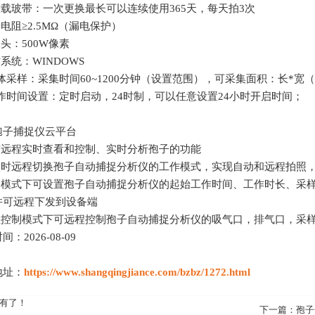
置载玻带：一次更换最长可以连续使用365天，每天拍3次
缘电阻≥2.5MΩ（漏电保护）
像头：500W像素
作系统：WINDOWS
气体采样：采集时间60~1200分钟（设置范围），可采集面积：长*宽（m
工作时间设置：定时启动，24时制，可以任意设置24小时开启时间；
孢子捕捉仪云平台
具有远程实时查看和控制、实时分析孢子的功能
可实时远程切换孢子自动捕捉分析仪的工作模式，实现自动和远程拍照
自动模式下可设置孢子自动捕捉分析仪的起始工作时间、工作时长、采
并可远程下发到设备端
远程控制模式下可远程控制孢子自动捕捉分析仪的吸气口，排气口，采
：2026-08-09
地址：
https://www.shangqingjiance.com/bzbz/1272.html
有了！
下一篇：
孢子