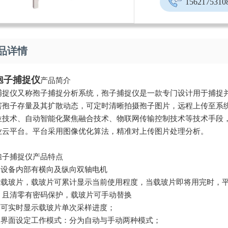
1562175310
品详情
孢子捕捉仪
产品简介
捕捉仪又称孢子捕捉分析系统，孢子捕捉仪是一款专门设计用于捕捉
害孢子存量及其扩散动态，可定时清晰拍摄孢子图片，远程上传至系
位技术、自动智能化聚焦融合技术、物联网传输控制技术等技术手段
业云平台。平台采用图像优化算法，精准对上传图片处理分析。
孢子捕捉仪产品特点
孢子设备内部有横向及纵向双轴电机
内置载玻片，载玻片可累计显示当前使用程度，当载玻片即将用完时，
，且清零有密码保护，载玻片可手动替换
界面可实时显示载玻片单次采样进度；
可从界面设定工作模式：分为自动与手动两种模式；