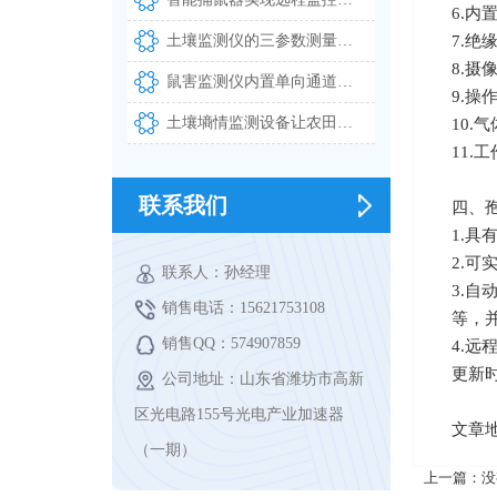
6.内
土壤监测仪的三参数测量精度及其在智慧农业中的应用
7.绝
8.摄
鼠害监测仪内置单向通道与高清摄像头实现自动拍照识别上报
9.操
土壤墒情监测设备让农田灌溉告别凭经验决策
10.
11.
联系我们
四、
1.
2.
联系人：孙经理
3.
销售电话：15621753108
等，
销售QQ：574907859
4.
更新时间
公司地址：山东省潍坊市高新
区光电路155号光电产业加速器
文章
（一期）
上一篇：没