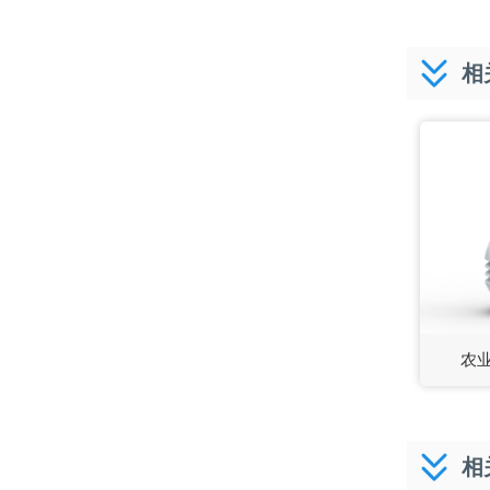
相
农
相