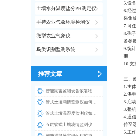
5.设
土壤水分温度盐分PH测定仪
6.
采集
手持农业气象环境检测仪
7.
8.孢
微型农业气象仪
备参
9.
鸟类识别监测系统
期
10.
推荐文章
三、
1.主
智能鼠害监测设备依靠物联网技术完成全天候鼠情采集工作
2.供
3.启
管式土壤墒情监测仪如何实现多深度土壤温湿度同步测量
3.整机
管式土壤温湿度监测仪如何实现多层土壤参数同步测量
4.通
传至
五层管式土壤墒情监测仪实现多深度土壤温湿度的同步测量
5.工
智能捕鼠器实现远程监控与自动识别鼠害