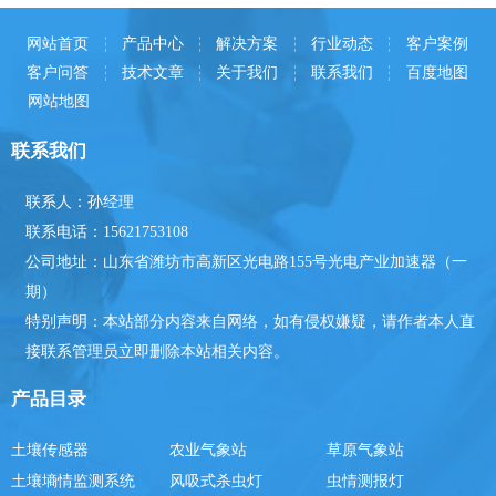
网站首页
产品中心
解决方案
行业动态
客户案例
客户问答
技术文章
关于我们
联系我们
百度地图
网站地图
联系我们
联系人：孙经理
联系电话：15621753108
公司地址：山东省潍坊市高新区光电路155号光电产业加速器（一
期）
特别声明：本站部分内容来自网络，如有侵权嫌疑，请作者本人直
接联系管理员立即删除本站相关内容。
产品目录
土壤传感器
农业气象站
草原气象站
土壤墒情监测系统
风吸式杀虫灯
虫情测报灯