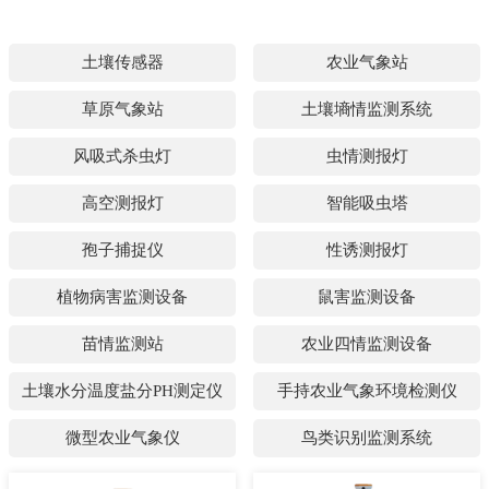
土壤传感器
农业气象站
草原气象站
土壤墒情监测系统
风吸式杀虫灯
虫情测报灯
高空测报灯
智能吸虫塔
孢子捕捉仪
性诱测报灯
植物病害监测设备
鼠害监测设备
苗情监测站
农业四情监测设备
土壤水分温度盐分PH测定仪
手持农业气象环境检测仪
微型农业气象仪
鸟类识别监测系统