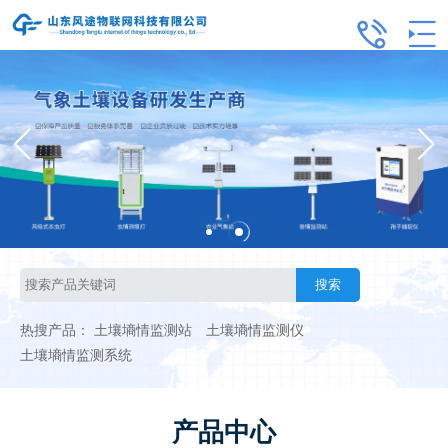
热搜产品：
土壤墒情监测站
土壤墒情监测仪
土壤墒情监测系统
产品中心