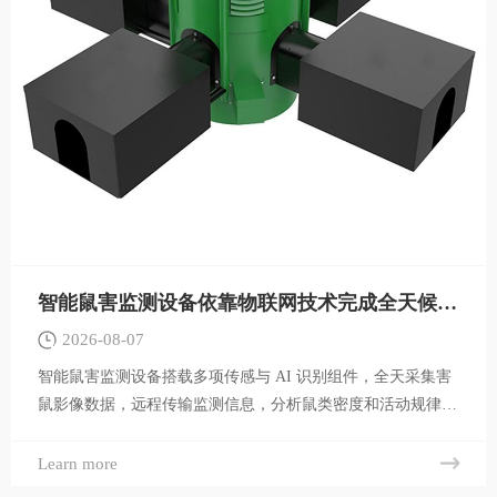
智能鼠害监测设备依靠物联网技术完成全天候鼠情采集工作
2026-08-07
智能鼠害监测设备搭载多项传感与 AI 识别组件，全天采集害
鼠影像数据，远程传输监测信息，分析鼠类密度和活动规律，
服务多地鼠害常态化管控工作。···
Learn more