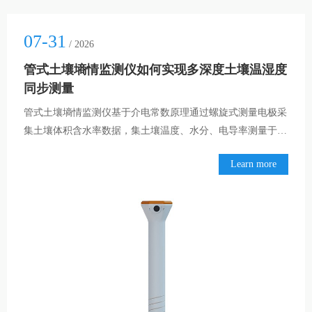
07-31
/ 2026
管式土壤墒情监测仪如何实现多深度土壤温湿度
同步测量
管式土壤墒情监测仪基于介电常数原理通过螺旋式测量电极采
集土壤体积含水率数据，集土壤温度、水分、电导率测量于一
体，可同时监测多层土壤剖面参数，···
Learn more