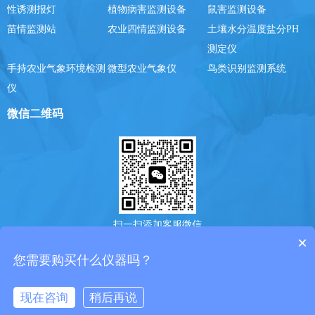
性诱测报灯
植物病害监测设备
鼠害监测设备
苗情监测站
农业四情监测设备
土壤水分温度盐分PH
测定仪
手持农业气象环境检测
微型农业气象仪
鸟类识别监测系统
仪
微信二维码
扫一扫添加客服微信
×
您需要购买什么仪器吗？
Copyright @ 2025-2030山东风途物联网科技有限公司版权所有. ICP备案号：
鲁ICP备19014883号-7
鲁公网安备37079402370775号
现在咨询
稍后再说
在线咨询
电话/微信
咨询电话
产品中心
联系我们