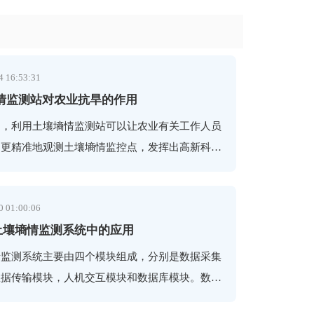
4 16:53:31
情监测站对农业抗旱的作用
中，利用土壤墒情监测站可以让农业有关工作人员
、更精准地观测土壤墒情监控点，发挥出高新科技
地土壤墒情检测中的及时性作用，从而给农业标准
以及其灌溉提供科学依据。
0 01:00:06
在土壤墒情监测系统中的应用
情监测系统主要由四个模块组成，分别是数据采集
数据传输模块，人机交互模块和数据库模块。数据
块利用传感器采集土壤温度、湿度等土壤墒情数