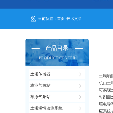
当前位置：
首页
>
技术文章
产品目录
PRODUCT CENTER
土壤传感器
土壤墒
机由土
农业气象站
可实现
草原气象站
对剖面
壤电导
土壤墒情监测系统
应系统