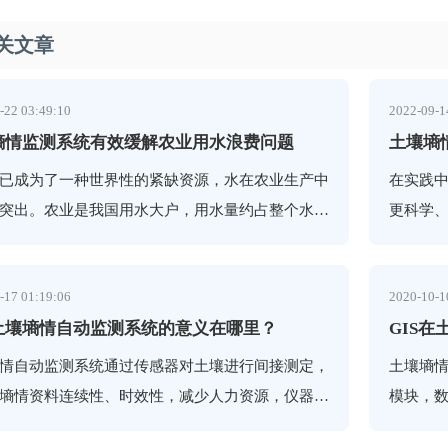
关文章
-22 03:49:10
2022-09-1
墒情监测系统有效缓解农业用水浪费问题
土壤墒
已成为了一种世界性的紧缺资源，水在农业生产中
在实践
突出。农业是我国用水大户，用水量约占整个水资
更科学
总量的80％，开展土壤墒情的监测预报可以实现
对于田
量灌溉、达
化栽种
-17 01:19:06
2020-10-1
土壤墒情自动监测系统的意义在哪里？
GIS
情自动监测系统通过传感器对土壤进行间接测定，
土壤墒
墒情资料连续性、时效性，减少人力资源，仪器安
模块，
简单，为了提高数据采集和存储的一体化，降低成
采集模