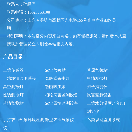
联系人：孙经理
联系电话：15621753108
公司地址：山东省潍坊市高新区光电路155号光电产业加速器（一
期）
特别声明：本站部分内容来自网络，如有侵权嫌疑，请作者本人直
接联系管理员立即删除本站相关内容。
产品目录
土壤传感器
农业气象站
草原气象站
土壤墒情监测系统
风吸式杀虫灯
虫情测报灯
高空测报灯
智能吸虫塔
孢子捕捉仪
性诱测报灯
植物病害监测设备
鼠害监测设备
苗情监测站
农业四情监测设备
土壤水分温度盐分PH
测定仪
手持农业气象环境检测
微型农业气象仪
鸟类识别监测系统
仪