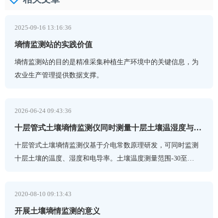
2025-09-16 13:16:36
墒情监测站的实践价值
墒情监测站的目的是精准采集种植生产环境中的关键信息，为
农业生产管理提供数据支撑。
2026-06-24 09:43:36
十层管式土壤墒情监测仪同时测量十层土壤温湿度与电导率
十层管式土壤墒情监测仪基于介电常数原理研发，可同时监测
十层土壤的温度、湿度和电导率。土壤温度测量范围-30至
70℃，湿度0至100%，电导率0至20000us/cm，适用于智慧大
棚、果园、灌溉等农业工程领域。 十层管式土壤墒情监测仪是
2020-08-10 09:13:43
一种基于介电常数原理研发的土壤参数监测设备，可针对不同
开展土壤墒情监测的意义
土层的水分