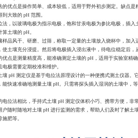
法的优点是操作简单、成本较低，适用于野外初步测定。缺点是
到大致的 pH 范围。
位法，以玻璃电极为指示电极，饱和甘汞电极为参比电极，插入
算土壤的 pH。
壤样品风干、研磨、过筛，称取一定量的土壤放入烧杯中，加入
，使土壤充分浸提。然后将电极插入浸出液中，待电位稳定后，从酸
的优点是测量精度高，能准确测定土壤的 pH，适用于实验室精
且电极需要定期校准和维护。
土壤 pH 测定仪是基于电位法原理设计的一种便携式测土仪器
，能快速准确地测量土壤 pH。只需将探头插入湿润的土壤中，等
的电位法相比，手持式土壤 pH 测定仪体积小巧、携带方便，
用户随时随地对土壤 pH 进行监测的需求，帮助人们及时了解
导施肥等。