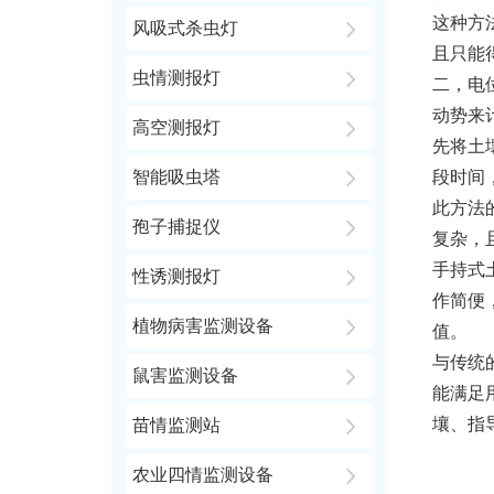
这种方
风吸式杀虫灯
且只能得
虫情测报灯
二，电
动势来计
高空测报灯
先将土
智能吸虫塔
段时间
此方法
孢子捕捉仪
复杂，
手持式
性诱测报灯
作简便
植物病害监测设备
值。
与传统
鼠害监测设备
能满足
壤、指
苗情监测站
农业四情监测设备