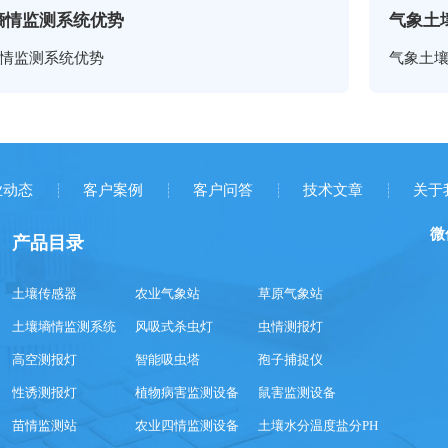
墒情监测系统优势
气象土
情监测系统优势
气象土
业动态
客户案例
客户问答
技术文章
关于
微
产品目录
土壤传感器
农业气象站
草原气象站
土壤墒情监测系统
风吸式杀虫灯
虫情测报灯
高空测报灯
智能吸虫塔
孢子捕捉仪
性诱测报灯
植物病害监测设备
鼠害监测设备
苗情监测站
农业四情监测设备
土壤水分温度盐分PH