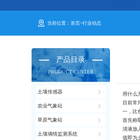
当前位置：
首页
>
行业动态
产品目录
PRODUCT CENTER
土壤传感器
用什么
目前常
农业气象站
一，比
草原气象站
首先称
清液放
土壤墒情监测系统
值即为土