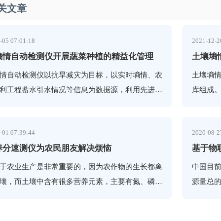
关文章
-05 07:01:18
2021-12-2
墒情自动检测仪开展蔬菜种植的精益化管理
土壤墒
情自动检测仪以抗旱减灾为目标，以实时墒情、农
土壤墒
利工程蓄水引水情况等信息为数据源，利用先进的
库组成
分传感器等先进设备，结合适合地域的数学模型，
(土壤水
联网监
-01 07:39:44
2020-08-2
养分速测仪为农民朋友解决烦恼
基于物
于农业生产是非常重要的，因为农作物的生长都离
中国目
壤，而土壤中含有很多营养元素，主要有氮、磷、
源量总
我们要想让农作物健康生长，就需要的测量土壤中
种情况
情况，
标准污