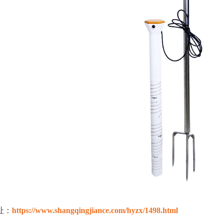
址：
https://www.shangqingjiance.com/hyzx/1498.html