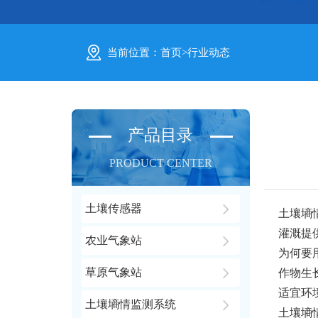
当前位置：
首页
>
行业动态
产品目录
PRODUCT CENTER
土壤传感器
土壤墒
灌溉提
农业气象站
为何要
草原气象站
作物生
适宜环
土壤墒情监测系统
土壤墒